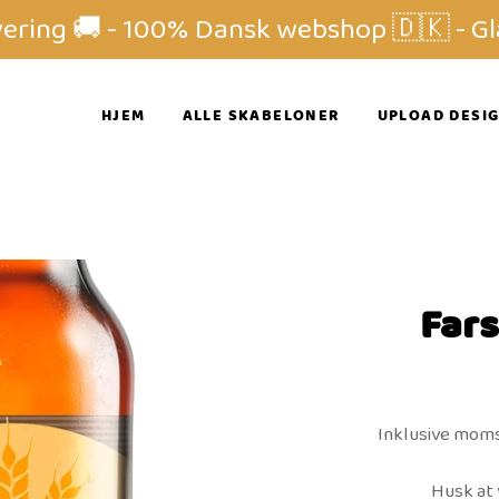
vering 🚚 - 100% Dansk webshop 🇩🇰 - Gl
HJEM
ALLE SKABELONER
UPLOAD DESI
Fars
Inklusive mom
Husk at 