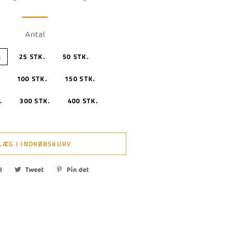
Antal
.
25 STK.
50 STK.
100 STK.
150 STK.
.
300 STK.
400 STK.
LÆG I INDKØBSKURV
l
Del
Tweet
Tweet
Pin det
Pin
på
på
på
Facebook
Twitter
Pinterest