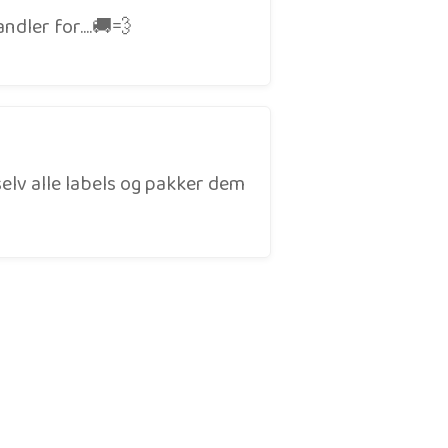
dler for....🚚💨
 selv alle labels og pakker dem