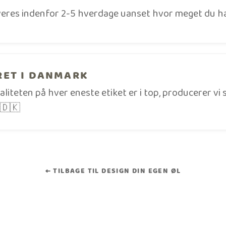
veres indenfor 2-5 hverdage uanset hvor meget du han
ET I DANMARK
valiteten på hver eneste etiket er i top, producerer vi
🇩🇰
← TILBAGE TIL DESIGN DIN EGEN ØL