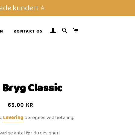
ade kunder! ⭐️
LOG IND
SØG
INDKØBSKURV
GN
KONTAKT OS
 Bryg Classic
Normalpris
Udsalgspris
65,00 KR
s.
Levering
beregnes ved betaling.
vælge antal før du designer!