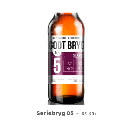
Seriebryg 05
PRIS
NORMALPRIS
+
—
65 KR