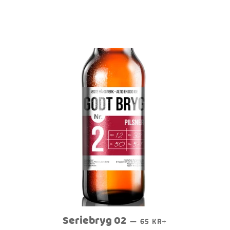
Seriebryg 02
PRIS
NORMALPRIS
+
—
65 KR