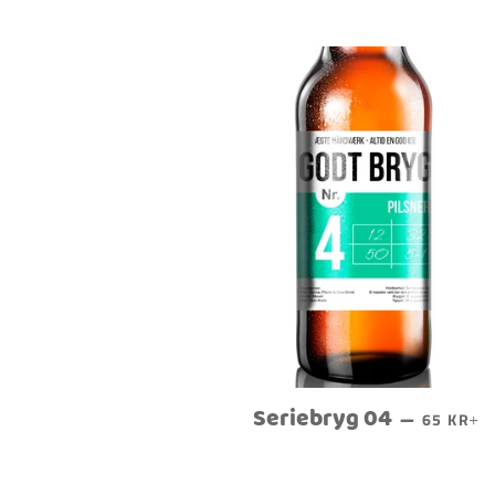
Seriebryg 04
NORMAL
+
—
65 KR