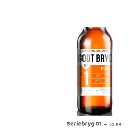
Seriebryg 01
NORMAL
+
—
65 KR