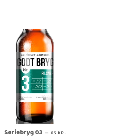
Seriebryg 03
NORMALPRIS
+
—
65 KR