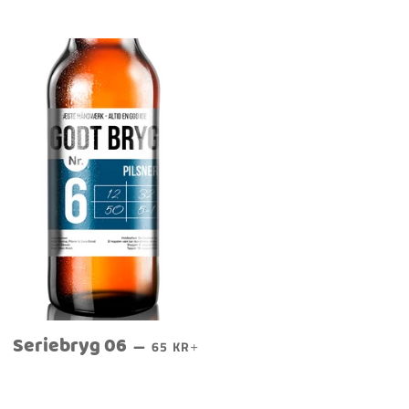
Seriebryg 06
NORMALPRIS
+
—
65 KR