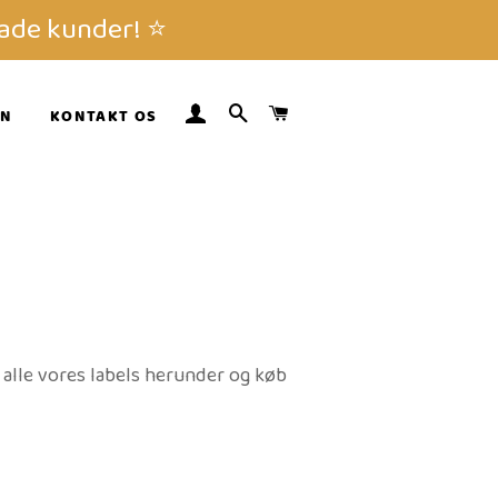
ade kunder! ⭐️
LOG IND
SØG
INDKØBSKURV
GN
KONTAKT OS
 alle vores labels herunder og køb