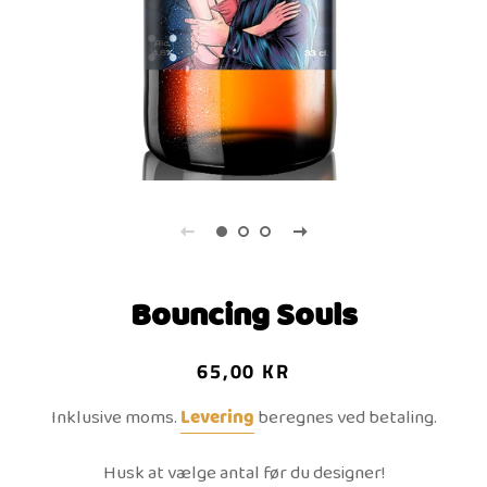
Bouncing Souls
Normalpris
Udsalgspris
65,00 KR
Inklusive moms.
Levering
beregnes ved betaling.
Husk at vælge antal før du designer!