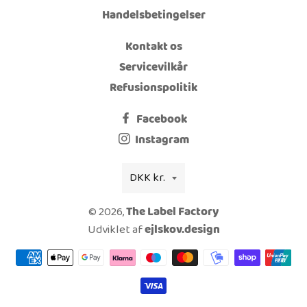
Handelsbetingelser
Kontakt os
Servicevilkår
Refusionspolitik
Facebook
Instagram
Valuta
DKK kr.
© 2026,
The Label Factory
Udviklet af
ejlskov.design
Betalingsmetoder