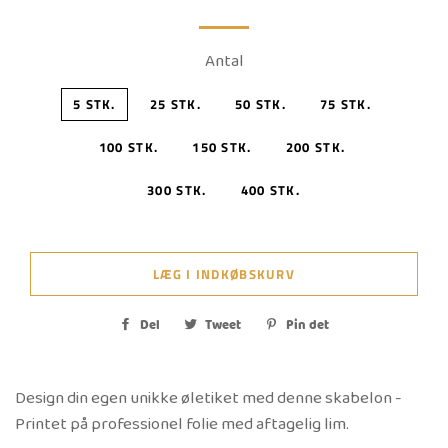
Antal
5 STK.
25 STK.
50 STK.
75 STK.
100 STK.
150 STK.
200 STK.
300 STK.
400 STK.
LÆG I INDKØBSKURV
Del
Del
Tweet
Tweet
Pin det
Pin
på
på
på
Facebook
Twitter
Pinterest
Design din egen unikke øletiket med denne skabelon -
Printet på professionel folie med aftagelig lim.