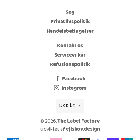
Søg
Privatlivspolitik
Handelsbetingelser
Kontakt os
Servicevilkår
Refusionspolitik
Facebook
Instagram
Valuta
DKK kr.
© 2026,
The Label Factory
Udviklet af
ejlskov.design