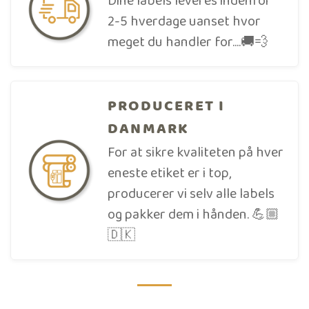
Dine labels leveres indenfor
2-5 hverdage uanset hvor
meget du handler for....🚚💨
PRODUCERET I
DANMARK
For at sikre kvaliteten på hver
eneste etiket er i top,
producerer vi selv alle labels
og pakker dem i hånden. 💪🏼
🇩🇰