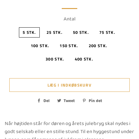
Antal
5 STK.
25 STK.
50 STK.
75 STK.
100 STK.
150 STK.
200 STK.
300 STK.
400 STK.
LÆG I INDKØBSKURV
Del
Del
Tweet
Tweet
Pin det
Pin
på
på
på
Facebook
Twitter
Pinterest
Når højtiden står for døren og årets julebryg skal nydes i
godt selskab eller en stille stund. Til en hyggestund under