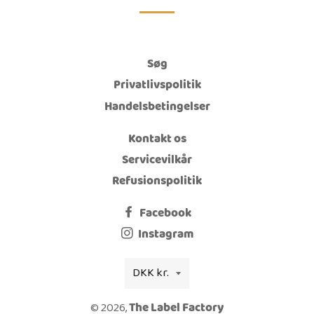
Søg
Privatlivspolitik
Handelsbetingelser
Kontakt os
Servicevilkår
Refusionspolitik
Facebook
Instagram
Valuta
DKK kr.
© 2026,
The Label Factory