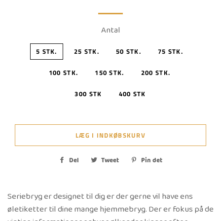
Antal
5 STK.
25 STK.
50 STK.
75 STK.
100 STK.
150 STK.
200 STK.
300 STK
400 STK
LÆG I INDKØBSKURV
Del
Del
Tweet
Tweet
Pin det
Pin
på
på
på
Facebook
Twitter
Pinterest
Seriebryg er designet til dig er der gerne vil have ens
øletiketter til dine mange hjemmebryg. Der er fokus på de