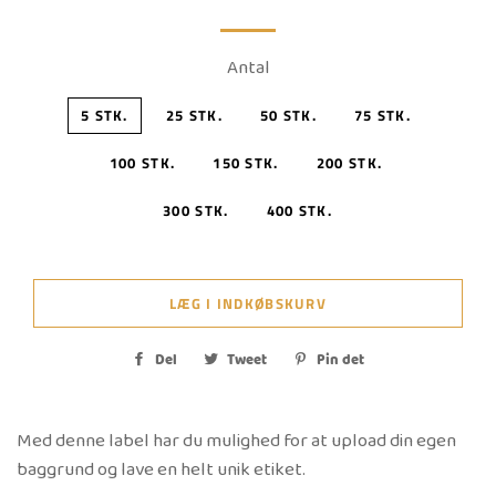
Antal
5 STK.
25 STK.
50 STK.
75 STK.
100 STK.
150 STK.
200 STK.
300 STK.
400 STK.
LÆG I INDKØBSKURV
Del
Del
Tweet
Tweet
Pin det
Pin
på
på
på
Facebook
Twitter
Pinterest
Med denne label har du mulighed for at upload din egen
baggrund og lave en helt unik etiket.