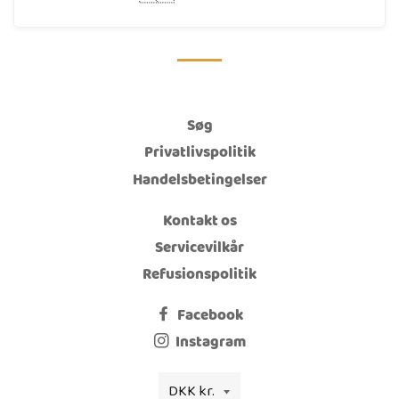
Søg
Privatlivspolitik
Handelsbetingelser
Kontakt os
Servicevilkår
Refusionspolitik
Facebook
Instagram
Valuta
DKK kr.