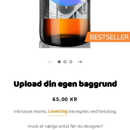
Upload din egen baggrund
Normalpris
Udsalgspris
65,00 KR
Inklusive moms.
Levering
beregnes ved betaling.
Husk at vælge antal før du designer!