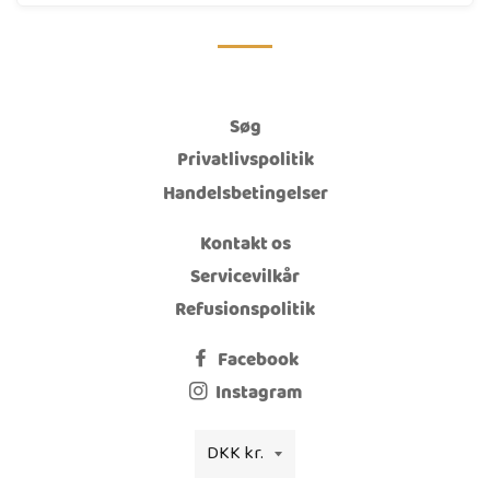
Søg
Privatlivspolitik
Handelsbetingelser
Kontakt os
Servicevilkår
Refusionspolitik
Facebook
Instagram
Valuta
DKK kr.