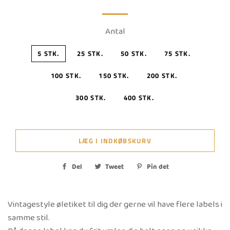
Antal
5 STK.
25 STK.
50 STK.
75 STK.
100 STK.
150 STK.
200 STK.
300 STK.
400 STK.
LÆG I INDKØBSKURV
Del
Del
Tweet
Tweet
Pin det
Pin
på
på
på
Facebook
Twitter
Pinterest
Vintagestyle øletiket til dig der gerne vil have flere labels i
samme stil.