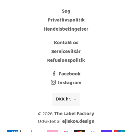
Søg
Privatlivspolitik
Handelsbetingelser
Kontakt os
Servicevilkår
Refusionspolitik
Facebook
Instagram
Valuta
DKK kr.
© 2026,
The Label Factory
Udviklet af
ejlskov.design