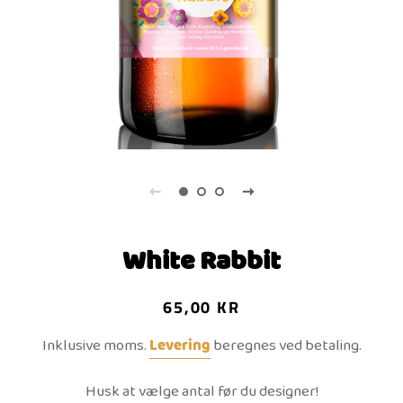
White Rabbit
Normalpris
Udsalgspris
65,00 KR
Inklusive moms.
Levering
beregnes ved betaling.
Husk at vælge antal før du designer!