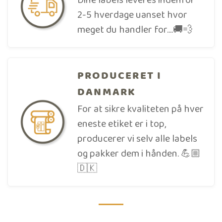
Dine labels leveres indenfor
2-5 hverdage uanset hvor
meget du handler for....🚚💨
PRODUCERET I
DANMARK
For at sikre kvaliteten på hver
eneste etiket er i top,
producerer vi selv alle labels
og pakker dem i hånden. 💪🏼
🇩🇰