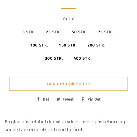
Antal
5 STK.
25 STK.
50 STK.
75 STK.
100 STK.
150 STK.
200 STK.
300 STK.
400 STK.
LÆG I INDKØBSKURV
Del
Del
Tweet
Tweet
Pin det
Pin
på
på
på
Facebook
Twitter
Pinterest
En glad påskelabel der vil pryde et hvert påskebord og
sende tankerne afsted mod foråret.